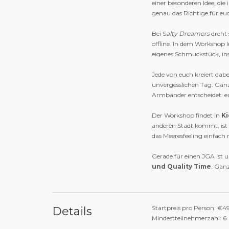
einer besonderen Idee, die
genau das Richtige für eu
Bei S
alty Dreamers
dreht 
offline. In dem Workshop 
eigenes Schmuckstück, ins
Jede von euch kreiert dab
unvergesslichen Tag. Ganz
Armbänder entscheidet: eu
Der Workshop findet in
Ki
anderen Stadt kommt, ist
das Meeresfeeling einfach 
Gerade für einen JGA ist
und Quality Time
. Gan
Startpreis pro Person: €4
Details
Mindestteilnehmerzahl: 6