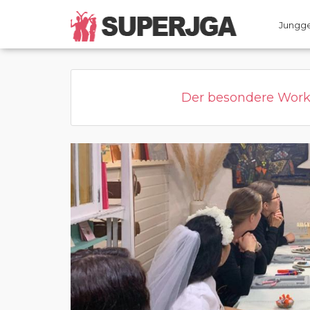
Home
Kategorie
Page active
Jungge
Der besondere Works