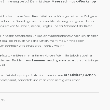
 in Erinnerung bleibt? Dann ist dieser
Meereschmuck-Workshop
ch!
sich alles um das Meer, Kreativität und schöne gemeinsame Zeit ganz
lernt ihr die Grundlagen der Schmuckherstellung und gestaltet euer
piriert von Muscheln, Perlen, Seeglas und der Schönheit der Küste.
ei ihr ganz persönliches Unikat, ein wunderschönes Andenken an einen
 egal, ob ihr euch für zarte Ketten, maritime Ohrringe oder
er Schmuck wird einzigartig – genau wie ihr.
el
statt – mitten im maritimen Norden. Wenn ihr jedoch aus einer
 das kein Problem:
wir kommen auch gerne zu euch
und bringen
mit!
 unser Workshop die perfekte Kombination aus
Kreativität, Lachen
z entspannt, persönlich und man kann richtig was lernen.
9,95