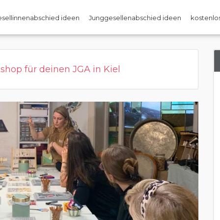
sellinnenabschied ideen
Junggesellenabschied ideen
kostenlos
hop für deinen JGA in Kiel