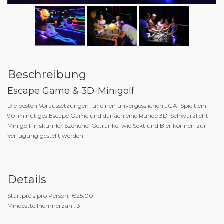
Beschreibung
Escape Game & 3D-Minigolf
Die besten Voraussetzungen für einen unvergesslichen JGA! Spielt ein
90-minütiges Escape Game und danach eine Runde 3D-Schwarzlicht-
Minigolf in skurriler Szenerie. Getränke, wie Sekt und Bier können zur
Verfügung gestellt werden.
Details
Startpreis pro Person: €25,00
Mindestteilnehmerzahl: 3