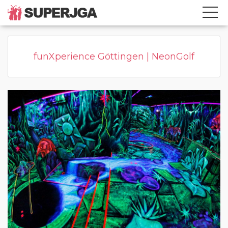
Home
Kategorie
Page active
funXperience Göttingen | NeonGolf