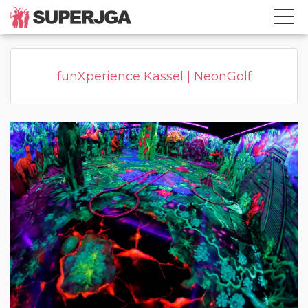
Home
Kategorie
Page active
funXperience Kassel | NeonGolf