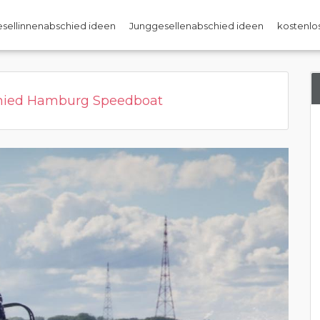
sellinnenabschied ideen
Junggesellenabschied ideen
kostenlos
hied Hamburg Speedboat