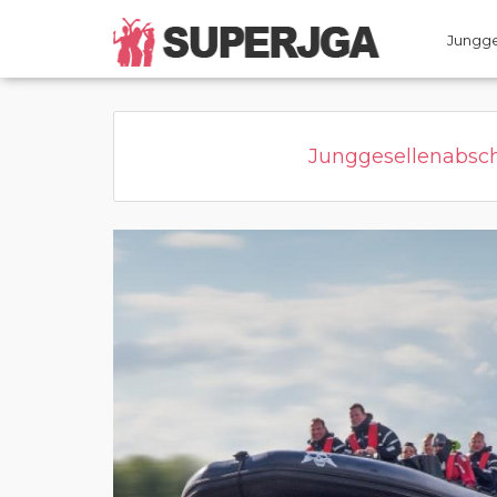
Home
Kategorie
Page active
Jungge
Junggesellenabsc