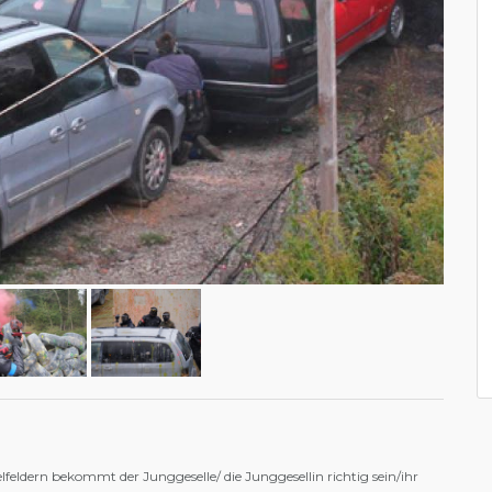
lfeldern bekommt der Junggeselle/ die Junggesellin richtig sein/ihr