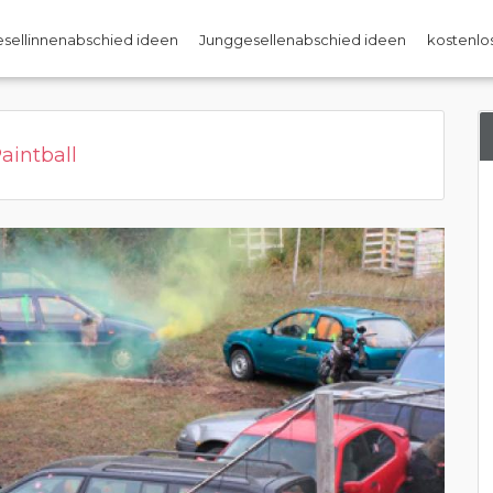
sellinnenabschied ideen
Junggesellenabschied ideen
kostenlos
aintball