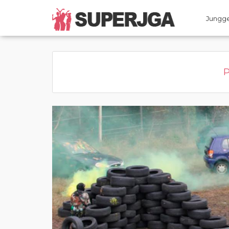
Home
Kategorie
Page active
Jungge
P