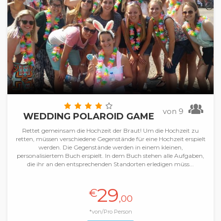
von 9
WEDDING POLAROID GAME
Rettet gemeinsam die Hochzeit der Braut! Um die Hochzeit zu
retten, müssen verschiedene Gegenstände für eine Hochzeit erspielt
werden. Die Gegenstände werden in einem kleinen,
personalisiertem Buch erspielt. In dem Buch stehen alle Aufgaben,
die ihr an den entsprechenden Standorten erledigen müss...
29
€
,00
*von/Pro Person