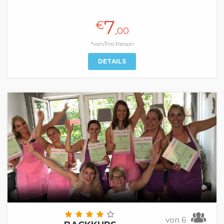
7
€
,00
*von/Pro Person
DETAILS
von 6