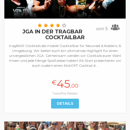
von 5
JGA IN DER TRAGBAR
COCKTAILBAR
tragBAR-Cocktails die mobile Cocktailbar für Neuwied & Koblenz &
Umgebung. Wir bieten euch ein ultimatives Highlight für einen
unvergesslichen JGA. Gemeinsam werden wir Cocktails eurer Wahl
mixen und jede Menge Spaß dabei haben! Als Start präsentieren wir
euch zudem einen KickOFF Cocktail d...
45
€
,00
*von/Pro Person
DETAILS