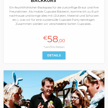
BACKKURS
Ein feuchtfröhlicher Backspass für die zukünftige Braut und Ihre
Freundinnen. Als mobile Cupcake Bäckerin, komme ich zu Euch
nachhause und bringe alles mit (Zutaten, Material und Schürzen
etc.), was wir für eine zuckersüße Cupcake Party benötigen.
Zusammen werden wir verschiedene Sorten Cupcakes...
58
€
,00
*von/Pro Person
DETAILS