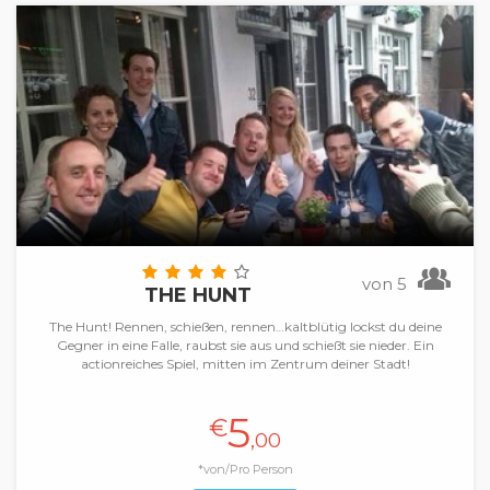
von 5
THE HUNT
The Hunt! Rennen, schießen, rennen…kaltblütig lockst du deine
Gegner in eine Falle, raubst sie aus und schießt sie nieder. Ein
actionreiches Spiel, mitten im Zentrum deiner Stadt!
5
€
,00
*von/Pro Person