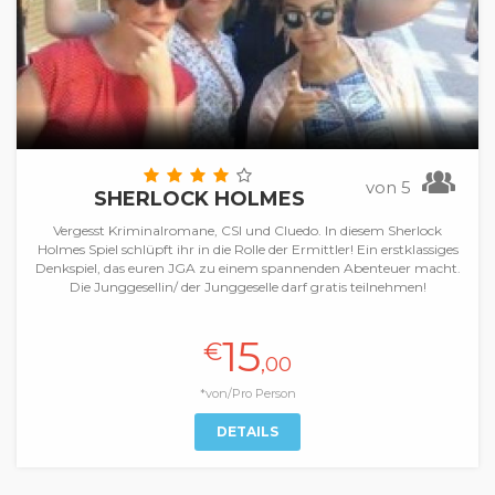
von 5
SHERLOCK HOLMES
Vergesst Kriminalromane, CSI und Cluedo. In diesem Sherlock
Holmes Spiel schlüpft ihr in die Rolle der Ermittler! Ein erstklassiges
Denkspiel, das euren JGA zu einem spannenden Abenteuer macht.
Die Junggesellin/ der Junggeselle darf gratis teilnehmen!
15
€
,00
*von/Pro Person
DETAILS