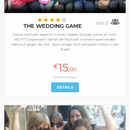
von 5
THE WEDDING GAME
Deine Hochzeit beginnt in einer halben Stunde und es ist noch
NICHTS organisiert! Rettet die Hochzeit in einem spannenden
Wettlauf gegen die Zeit. Spannendes Hochzeitsspiel mitten in der
Stadt!
15
€
,00
*von/Pro Person
DETAILS