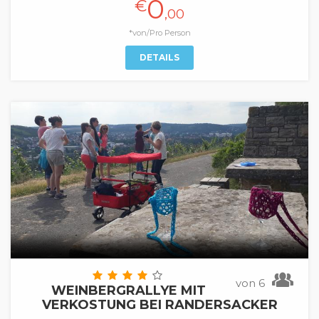
0
€
,00
*von/Pro Person
DETAILS
von 6
WEINBERGRALLYE MIT
VERKOSTUNG BEI RANDERSACKER