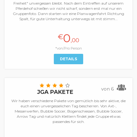
Freiheit" unvergessen bleibt. Nach dem Eintreffen auf unserem
Pferdehof schießen wir nicht scharf, sondern erst mal nur ein
Gruppenfoto. Dann starten wir eine Planwagenfahrt Richtung
Spalt, für gute Unterhaltung unterwegs ist mit stimm...
0
€
,00
*von/Pro Person
DETAILS
von 6
JGA PAKETE
Wir haben verschiedene Pakete von gemütlich bis sehr aktive, die
euch einen unvergesselichen Tag bescherren. Von Axt-,
Messerwerfen, Bubble Soccer, Bogenschiessen, Bubble Soccer,
Arrow Tag und natürlich Klettern findet jede Gruppe etwas
passendes für sich.