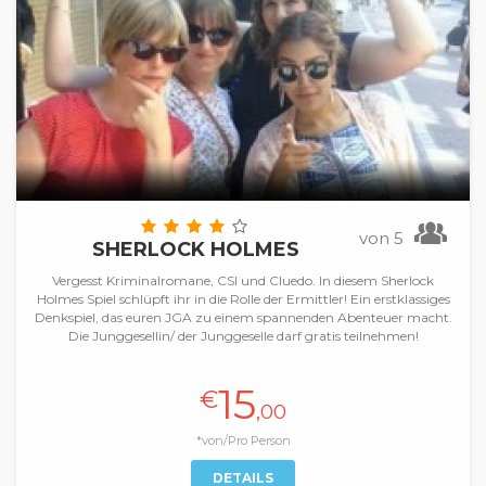
von 5
SHERLOCK HOLMES
Vergesst Kriminalromane, CSI und Cluedo. In diesem Sherlock
Holmes Spiel schlüpft ihr in die Rolle der Ermittler! Ein erstklassiges
Denkspiel, das euren JGA zu einem spannenden Abenteuer macht.
Die Junggesellin/ der Junggeselle darf gratis teilnehmen!
15
€
,00
*von/Pro Person
DETAILS