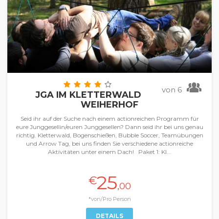
von 6
JGA IM KLETTERWALD
WEIHERHOF
Seid ihr auf der Suche nach einem actionreichen Programm für
eure Junggesellin/euren Junggesellen? Dann seid ihr bei uns genau
richtig. Kletterwald, Bogenschießen, Bubble Soccer, Teamübungen
und Arrow Tag, bei uns finden Sie verschiedene actionreiche
Aktivitäten unter einem Dach! Paket 1: Kl...
25
€
,00
*von/Pro Person
DETAILS