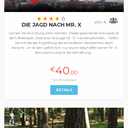
von 4
DIE JAGD NACH MR. X
Lernen Sie Würzburg Aktiv kennen. Dieses spannende Aktivspiel ist
dem Brettspiel „Scotland Yard jagt Mr. X" nachempfunden. Helfen
Sie mit bei der Ergreifung des entlaufenen Verbrechers, doch
Vorsicht – er ist sehr gefährlich, nur durch beschaffen seiner Mr. X
Kennzeichnung ist die Verhaftung...
40
€
,00
*von/Pro Person
DETAILS