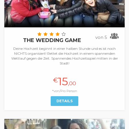
von 5
THE WEDDING GAME
Deine Hochzeit beginnt in einer halben Stunde und es ist noch
NICHTS organisiert! Rettet die Hochzeit in einem spannenden
Wettlauf gegen die Zeit. Spannendes Hochzeitsspiel mitten in der
Stadt!
15
€
,00
*von/Pro Person
DETAILS