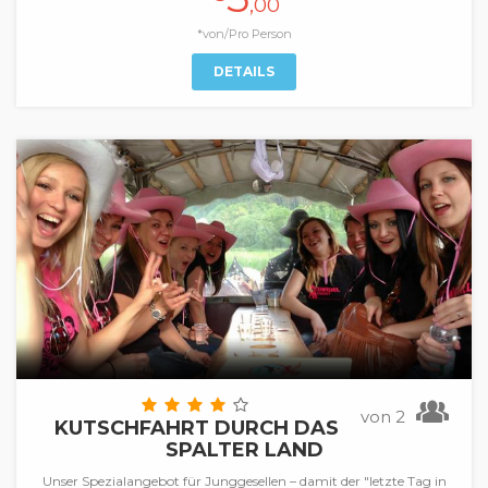
,00
*von/Pro Person
DETAILS
von 2
KUTSCHFAHRT DURCH DAS
SPALTER LAND
Unser Spezialangebot für Junggesellen – damit der "letzte Tag in