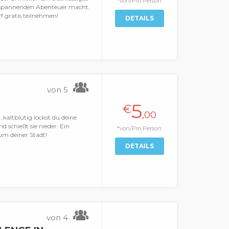
*von/Pro Person
 spannenden Abenteuer macht.
rf gratis teilnehmen!
DETAILS
von 5
5
€
,00
kaltblütig lockst du deine
nd schießt sie nieder. Ein
*von/Pro Person
um deiner Stadt!
DETAILS
von 4