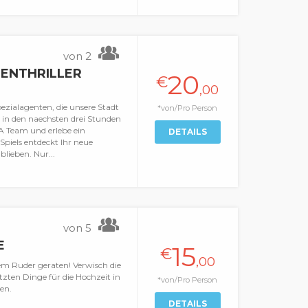
von 2
ENTHRILLER
20
€
,00
ezialagenten, die unsere Stadt
*von/Pro Person
g in den naechsten drei Stunden
GA Team und erlebe ein
DETAILS
piels entdeckt Ihr neue
blieben. Nur...
von 5
E
15
€
,00
em Ruder geraten! Verwisch die
tzten Dinge für die Hochzeit in
*von/Pro Person
en.
DETAILS