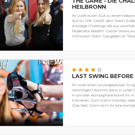
THE GAME - DIE CHAL
HEILBRONN
Ihr wollt euren JGA zu einem besond
Auf zu THE GAME, dem Team-Erlebnis 
stündige Challenge, die aus verschie
Moderator besteht. Game-Shows aus 
mit eurem Team Gas geben ist "heute"
LAST SWING BEFORE 
Ihr wollt einen unvergesslichen Jun
verbringen? Kommt dann in unser Po
In privater Atmosphäre könnt ihr 
trainieren. Zum warm machen, bek
Glas Sekt. Dann lernt ihr eine komple