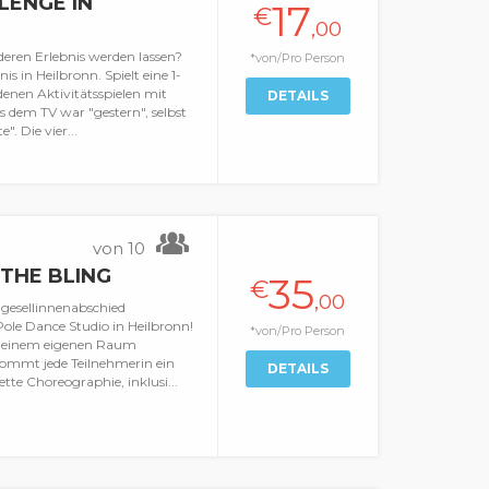
LENGE IN
17
€
,00
eren Erlebnis werden lassen?
*von/Pro Person
in Heilbronn. Spielt eine 1-
denen Aktivitätsspielen mit
DETAILS
dem TV war "gestern", selbst
. Die vier...
von 10
THE BLING
35
€
,00
ggesellinnenabschied
le Dance Studio in Heilbronn!
*von/Pro Person
in einem eigenen Raum
ommt jede Teilnehmerin ein
DETAILS
tte Choreographie, inklusi...