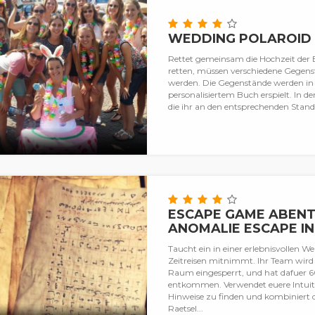
WEDDING POLAROID
Rettet gemeinsam die Hochzeit der 
retten, müssen verschiedene Gegenst
werden. Die Gegenstände werden in 
personalisiertem Buch erspielt. In 
die ihr an den entsprechenden Stand
ESCAPE GAME ABENT
ANOMALIE ESCAPE I
Taucht ein in einer erlebnisvollen W
Zeitreisen mitnimmt. Ihr Team wird
Raum eingesperrt, und hat dafuer 6
entkommen. Verwendet euere Intuit
Hinweise zu finden und kombiniert d
Raetsel...