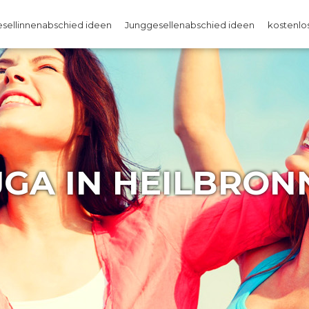
sellinnenabschied ideen
Junggesellenabschied ideen
kostenlos
JGA IN HEILBRON