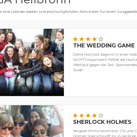
ist eine Liste der besten und erschwinglichsten Aktivitäten für einen Junggesel
THE WEDDING GAME
Deine Hochzeit beginnt in einer hal
NICHTS organisiert! Rettet die Hoch
Wettlauf gegen die Zeit. Spannendes 
Stadt!
SHERLOCK HOLMES
Vergesst Kriminalromane, CSI und Cl
Holmes Spiel schlüpft ihr in die Rolle