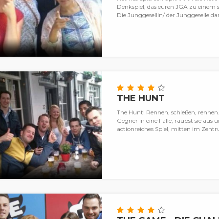
Denkspiel, das euren JGA zu einem
Die Junggesellin/ der Junggeselle da
THE HUNT
The Hunt! Rennen, schießen, rennen…
Gegner in eine Falle, raubst sie aus u
actionreiches Spiel, mitten im Zentr