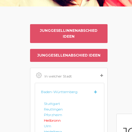
JUNGGESELLINNENABSCHIED
IDEEN
JUNGGESELLENABSCHIED IDEEN
In welcher Stadt
Baden-Württemberg
Stuttgart
Reutlingen
Pforzheim
Heilbronn
Ulm
J
Heidelberg