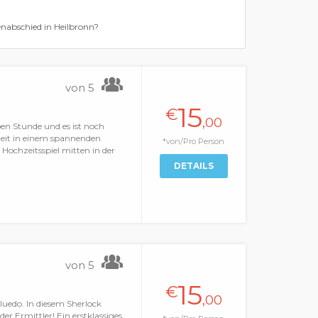
lenabschied in Heilbronn?
von 5
15
€
,00
ben Stunde und es ist noch
zeit in einem spannenden
*von/Pro Person
Hochzeitsspiel mitten in der
DETAILS
von 5
15
€
,00
uedo. In diesem Sherlock
 der Ermittler! Ein erstklassiges