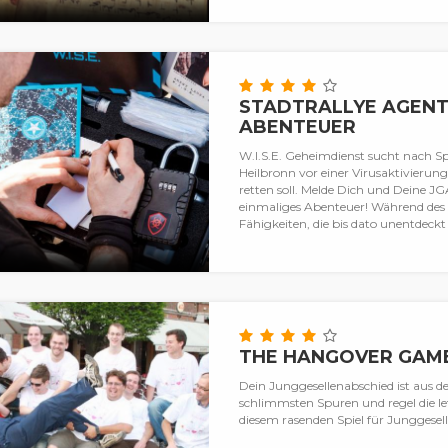
STADTRALLYE AGENT
ABENTEUER
W.I.S.E. Geheimdienst sucht nach Sp
Heilbronn vor einer Virusaktivierun
retten soll. Melde Dich und Deine J
einmaliges Abenteuer! Während des S
Fähigkeiten, die bis dato unentdeckt 
THE HANGOVER GAM
Dein Junggesellenabschied ist aus d
schlimmsten Spuren und regel die le
diesem rasenden Spiel für Junggesell