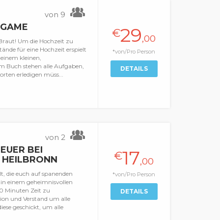
von 9
 GAME
29
€
,00
Braut! Um die Hochzeit zu
ände für eine Hochzeit erspielt
*von/Pro Person
einem kleinen,
dem Buch stehen alle Aufgaben,
DETAILS
orten erledigen müss...
von 2
EUER BEI
17
€
N HEILBRONN
,00
elt, die euch auf spanenden
*von/Pro Person
 in einem geheimnisvollen
0 Minuten Zeit zu
DETAILS
ion und Verstand um alle
iese geschickt, um alle