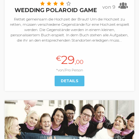
von 9
WEDDING POLAROID GAME
Rettet gemeinsam die Hochzeit der Braut! Um die Hochzeit zu
retten, müssen verschiedene Gegenstände für eine Hochzeit erspielt
werden. Die Gegenstände werden in einem kleinen,
personalisiertem Buch erspielt. In dem Buch stehen alle Aufgaben,
die ihr an den entsprechenden Standorten erledigen müss...
29
€
,00
*von/Pro Person
DETAILS