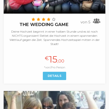
von 5
THE WEDDING GAME
Deine Hochzeit beginnt in einer halben Stunde und es ist noch
NICHTS organisiert! Rettet die Hochzeit in einem spannenden
Wettlauf gegen die Zeit. Spannendes Hochzeitsspiel mitten in der
Stadt!
15
€
,00
*von/Pro Person
DETAILS