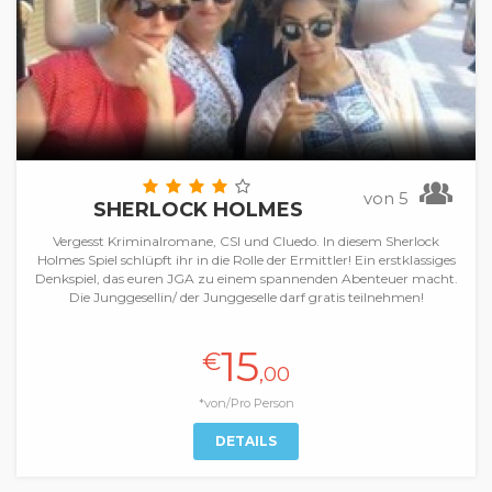
von 5
SHERLOCK HOLMES
Vergesst Kriminalromane, CSI und Cluedo. In diesem Sherlock
Holmes Spiel schlüpft ihr in die Rolle der Ermittler! Ein erstklassiges
Denkspiel, das euren JGA zu einem spannenden Abenteuer macht.
Die Junggesellin/ der Junggeselle darf gratis teilnehmen!
15
€
,00
*von/Pro Person
DETAILS