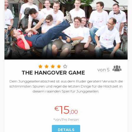
von 5
THE HANGOVER GAME
Dein Junggesellenabschied ist aus dem Ruder geraten! Verwisch die
schlimmsten Spuren und regel die letzten Dinge für die Hochzeit in
diesem rasenden Spiel für Junggesellen.
15
€
,00
*von/Pro Person
DETAILS