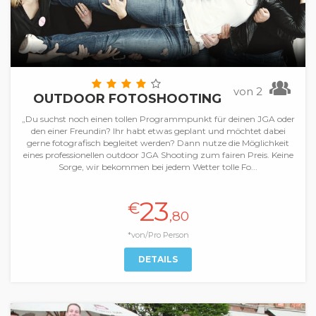
von 2
OUTDOOR FOTOSHOOTING
„Du suchst noch einen tollen Programmpunkt für deinen JGA oder
den einer Freundin? Ihr habt etwas geplant und möchtet dabei
gerne fotografisch begleitet werden? Dann nutze die Möglichkeit
eines professionellen outdoor JGA Shooting zum fairen Preis. Keine
Sorge, wir bekommen bei jedem Wetter tolle Fo...
23
€
,80
*von/Pro Person
DETAILS