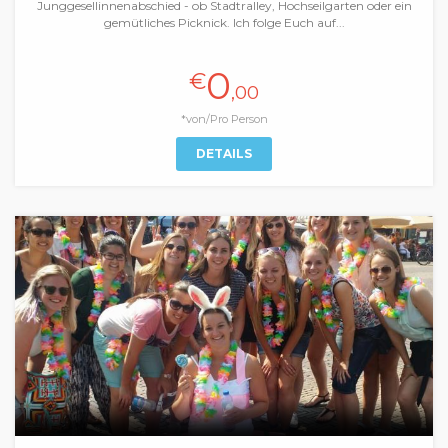
Junggesellinnenabschied - ob Stadtralley, Hochseilgarten oder ein
gemütliches Picknick. Ich folge Euch auf...
0
€
,00
*von/Pro Person
DETAILS