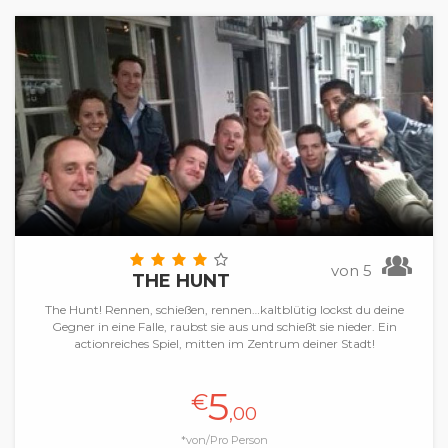
von 5
THE HUNT
The Hunt! Rennen, schießen, rennen…kaltblütig lockst du deine
Gegner in eine Falle, raubst sie aus und schießt sie nieder. Ein
actionreiches Spiel, mitten im Zentrum deiner Stadt!
5
€
,00
*von/Pro Person