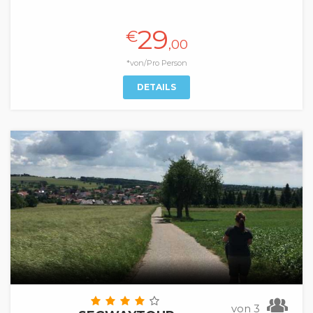
29
€
,00
*von/Pro Person
DETAILS
von 3