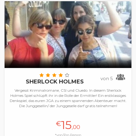
von 5
SHERLOCK HOLMES
Vergesst Kriminalromane, CSI und Cluedo. In diesem Sherlock
Holmes Spiel schlüpft ihr in die Rolle der Ermittler! Ein erstklassiges
Denkspiel, das euren JGA zu einem spannenden Abenteuer macht.
Die Junggesellin/ der Junggeselle darf gratis teilnehmen!
15
€
,00
*von/Pro Person