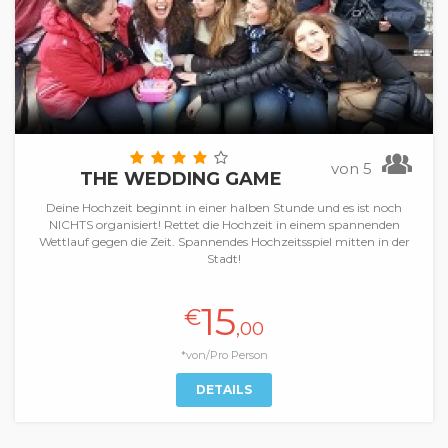
von 5
THE WEDDING GAME
Deine Hochzeit beginnt in einer halben Stunde und es ist noch
NICHTS organisiert! Rettet die Hochzeit in einem spannenden
Wettlauf gegen die Zeit. Spannendes Hochzeitsspiel mitten in der
Stadt!
15
€
,00
*von/Pro Person
DETAILS