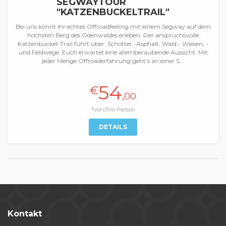
SEGWAYTOUR
"KATZENBUCKELTRAIL"
Bei uns könnt Ihr echtes Offroadfeeling mit einem Segway auf dem
höchsten Berg des Odenwaldes erleben. Der anspruchsvolle
Katzenbuckel-Trail führt über Schotter,-Asphalt, Wald,- Wiesen, -
und Feldwege. Euch erwartet eine atemberaubende Aussicht. Mit
jeder Menge Offroaderfahrung geht’s an einer S...
54
€
,00
*von/Pro Person
DETAILS
Kontakt