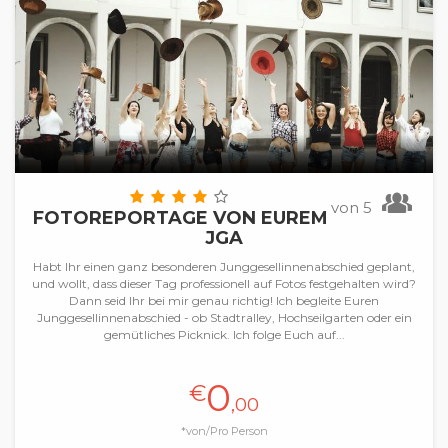
von 5
FOTOREPORTAGE VON EUREM
JGA
Habt Ihr einen ganz besonderen Junggesellinnenabschied geplant,
und wollt, dass dieser Tag professionell auf Fotos festgehalten wird?
Dann seid Ihr bei mir genau richtig! Ich begleite Euren
Junggesellinnenabschied - ob Stadtralley, Hochseilgarten oder ein
gemütliches Picknick. Ich folge Euch auf...
0
€
,00
*von/Pro Person