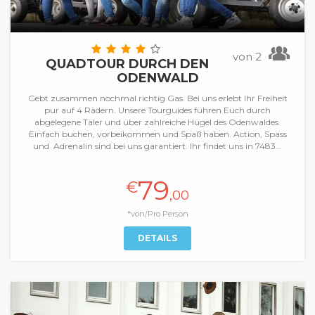
von 2
QUADTOUR DURCH DEN
ODENWALD
Gebt zusammen nochmal richtig Gas. Bei uns erlebt Ihr Freiheit
pur auf 4 Rädern. Unsere Tourguides führen Euch durch
abgelegene Täler und über zahlreiche Hügel des Odenwaldes.
Einfach buchen, vorbeikommen und Spaß haben. Action, Spass
und Adrenalin sind bei uns garantiert. Ihr findet uns in 7483...
79
€
,00
*von/Pro Person
DETAILS