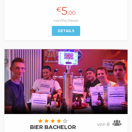
5
€
,00
*von/Pro Person
DETAILS
von 8
BIER BACHELOR